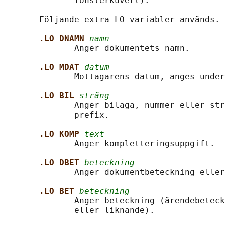
              fönsterkuvert).

       Följande extra LO-variabler används.

.LO DNAMN 
namn
              Anger dokumentets namn.

.LO MDAT 
datum
              Mottagarens datum, anges under
.LO BIL 
sträng
              Anger bilaga, nummer eller str
              prefix.

.LO KOMP 
text
              Anger kompletteringsuppgift.

.LO DBET 
beteckning
              Anger dokumentbeteckning eller
.LO BET 
beteckning
              Anger beteckning (ärendebeteck
              eller liknande).
