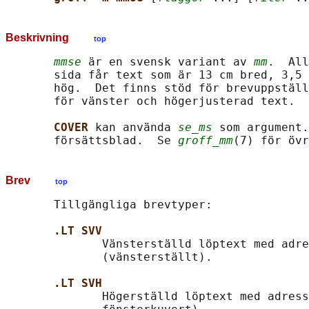
Beskrivning
top
mmse
 är en svensk variant av 
mm
.  All
       sida får text som är 13 cm bred, 3,5 
       hög.  Det finns stöd för brevuppställ
       för vänster och högerjusterad text.

COVER 
kan använda 
se_ms
 som argument.
       försättsblad.  Se 
groff_mm
Brev
top
       Tillgängliga brevtyper:

.LT SVV
              Vänsterställd löptext med adre
              (vänsterställt).

.LT SVH
              Högerställd löptext med adress