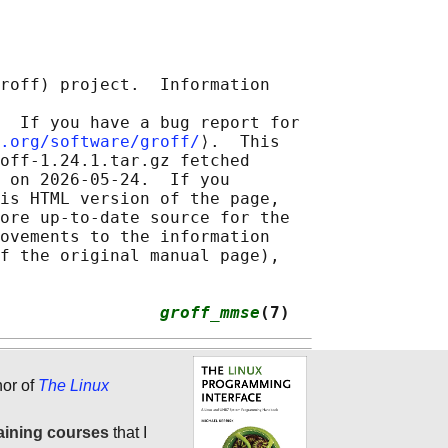
roff) project.  Information

  If you have a bug report for

.org/software/groff/
⟩.  This

off-1.24.1.tar.gz fetched

 on 2026-05-24.  If you

is HTML version of the page,

ore up-to-date source for the

ovements to the information

f the original manual page),

                
groff_mmse
(7)
hor of
The Linux
aining courses
that I