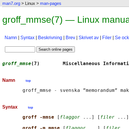
man7.org
> Linux >
man-pages
groff_mmse(7) — Linux manua
Namn
|
Syntax
|
Beskrivning
|
Brev
|
Skrivet av
|
Filer
|
Se oc
groff_mmse
(7)        Miscellaneous Informati
Namn
top
       groff_mmse - svenska ”memorandum” mak
Syntax
top
groff -mmse 
[
flaggor
 ...] [
filer
 ...]

groff -m mmse 
[
flaggor
 ...] [
filer