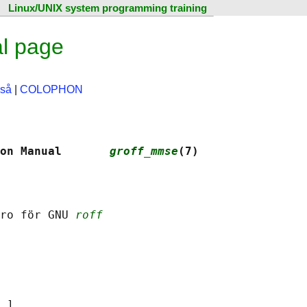
Linux/UNIX system programming training
l page
kså
|
COLOPHON
on Manual       
groff_mmse
(7)
ro för GNU 
roff