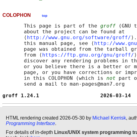
COLOPHON
top
       This page is part of the 
groff
 (GNU t
       about the project can be found at 

       ⟨
http://www.gnu.org/software/groff/
⟩.
       this manual page, see ⟨
http://www.gnu
       page was obtained from the tarball gr
       from ⟨
https://ftp.gnu.org/gnu/groff/
⟩
       discover any rendering problems in th
       or you believe there is a better or m
       page, or you have corrections or impr
       in this COLOPHON (which is 
not
 part o
       send a mail to man-pages@man7.org

groff 1.24.1                    2026-03-14  
HTML rendering created 2026-05-30 by
Michael Kerrisk
, aut
Programming Interface
.
For details of in-depth
Linux/UNIX system programming tr