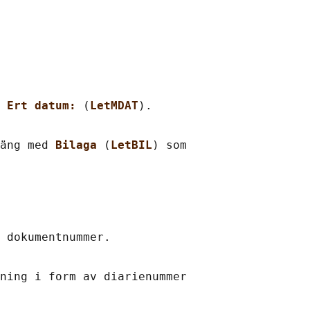
 
Ert datum: 
(
LetMDAT
).

äng med 
Bilaga 
(
LetBIL
) som

 dokumentnummer.

ning i form av diarienummer
